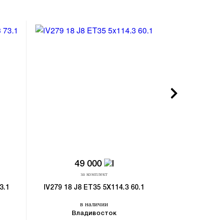
49 000
4
за комплект
з
3.1
IV279 18 J8 ET35 5X114.3 60.1
760D-DS191 18 
в наличии
в
Владивосток
Владивост