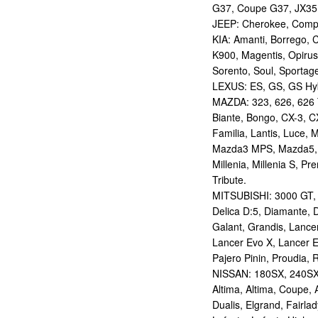
G37, Coupe G37, JX35,
JEEP: Cherokee, Compas
KIA: Amanti, Borrego, 
K900, Magentis, Opirus
Sorento, Soul, Sportag
LEXUS: ES, GS, GS Hybr
MAZDA: 323, 626, 626 T
Biante, Bongo, CX-3, CX
Familia, Lantis, Luce,
Mazda3 MPS, Mazda5,
Millenia, Millenia S, P
Tribute.
MITSUBISHI: 3000 GT, AS
Delica D:5, Diamante, D
Galant, Grandis, Lancer
Lancer Evo X, Lancer E
Pajero Pinin, Proudia, 
NISSAN: 180SX, 240SX,
Altima, Altima, Coupe, 
Dualis, Elgrand, Fairlad