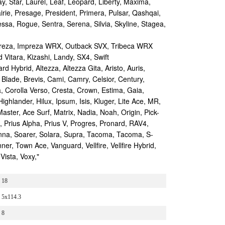
y, Star, Laurel, Leaf, Leopard, Liberty, Maxima,
irie, Presage, President, Primera, Pulsar, Qashqai,
sa, Rogue, Sentra, Serena, Silvia, Skyline, Stagea,
reza, Impreza WRX, Outback SVX, Tribeca WRX
Vitara, Kizashi, Landy, SX4, Swift
d Hybrid, Altezza, Altezza Gita, Aristo, Auris,
 Blade, Brevis, Cami, Camry, Celsior, Century,
a, Corolla Verso, Cresta, Crown, Estima, Gaia,
Highlander, Hilux, Ipsum, Isis, Kluger, Lite Ace, MR,
aster, Ace Surf, Matrix, Nadia, Noah, Origin, Pick-
s, Prius Alpha, Prius V, Progres, Pronard, RAV4,
enna, Soarer, Solara, Supra, Tacoma, Tacoma, S-
r, Town Ace, Vanguard, Vellfire, Vellfire Hybrid,
Vista, Voxy,"
18
5x114.3
8