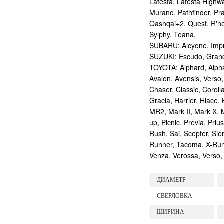
Lafesta, Lafesta Highwa
Murano, Pathfinder, Pra
Qashqai+2, Quest, R'nes
Sylphy, Teana,
SUBARU: Alcyone, Imp
SUZUKI: Escudo, Grand 
TOYOTA: Alphard, Alphar
Avalon, Avensis, Verso,
Chaser, Classic, Coroll
Gracia, Harrier, Hiace, 
MR2, Mark II, Mark X, M
up, Picnic, Previa, Priu
Rush, Sai, Scepter, Si
Runner, Tacoma, X-Runne
Venza, Verossa, Verso, 
ДИАМЕТР
СВЕРЛОВКА
ШИРИНА