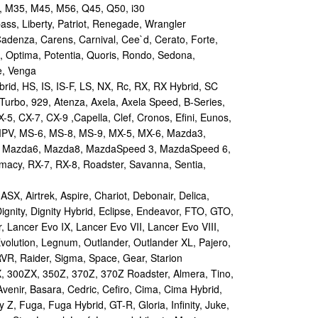
 M35, M45, M56, Q45, Q50, i30
s, Liberty, Patriot, Renegade, Wrangler
Cadenza, Carens, Carnival, Cee`d, Cerato, Forte,
, Optima, Potentia, Quoris, Rondo, Sedona,
e, Venga
id, HS, IS, IS-F, LS, NX, Rc, RX, RX Hybrid, SC
urbo, 929, Atenza, Axela, Axela Speed, B-Series,
-5, CX-7, CX-9 ,Capella, Clef, Cronos, Efini, Eunos,
 MPV, MS-6, MS-8, MS-9, MX-5, MX-6, Mazda3,
 Mazda6, Mazda8, MazdaSpeed 3, MazdaSpeed 6,
remacy, RX-7, RX-8, Roadster, Savanna, Sentia,
X, Airtrek, Aspire, Chariot, Debonair, Delica,
ignity, Dignity Hybrid, Eclipse, Endeavor, FTO, GTO,
, Lancer Evo IX, Lancer Evo VII, Lancer Evo VIII,
volution, Legnum, Outlander, Outlander XL, Pajero,
RVR, Raider, Sigma, Space, Gear, Starion
 300ZX, 350Z, 370Z, 370Z Roadster, Almera, Tino,
Avenir, Basara, Cedric, Cefiro, Cima, Cima Hybrid,
y Z, Fuga, Fuga Hybrid, GT-R, Gloria, Infinity, Juke,