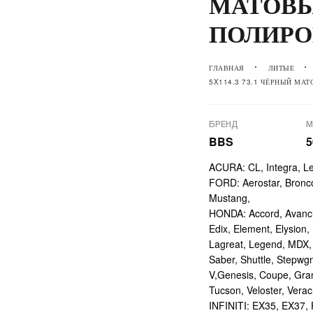
МАТОВЫ
ПОЛИРО
ГЛАВНАЯ
ЛИТЫЕ
5X114.3 73.1 ЧЁРНЫЙ МА
БРЕНД
М
BBS
5
ACURA: CL, Integra, L
FORD: Aerostar, Bronco 
Mustang,
HONDA: Accord, Avancie
Edix, Element, Elysion, 
Lagreat, Legend, MDX, 
Saber, Shuttle, Stepwg
V,Genesis, Coupe, Gran
Tucson, Veloster, Verac
INFINITI: EX35, EX37,