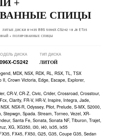
Й +
ВАННЫЕ СПИЦЫ
ЛИТЫЕ ДИСКИ 81435 BBS 5096X-CS242 18 J8 ET35
ТОВЫЙ + ПОЛИРОВАННЫЕ СПИЦЫ
ОДЕЛЬ ДИСКА
ТИП ДИСКА
096X-CS242
ЛИТОЙ
egend, MDX, NSX, RDX, RL, RSX, TL, TSX
II, Crown Victoria, Edge, Escape, Explorer,
r, CR-V, CR-Z, Civic, Crider, Crossroad, Crosstour,
Fcx, Clarity, FR-V, HR-V, Inspire, Integra, Jade,
NSX. NSX-R, Odyssey, Pilot, Prelude, S-MX, S2000,
n, Stepwgn, Spada. Stream, Torneo, Vezel, XR-
deur, Santa Fe, Sonata, Sonata NF, Tiburon, Trajet,
ruz, XG, XG350, i30, i40, ix35, ix55
 FX35, FX45, FX50, G25, G35, Coupe G35, Sedan