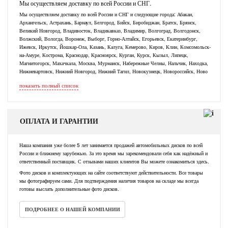
Мы осуществляем доставку по всей России и СНГ.
Мы осуществляем доставку по всей России и СНГ и следующие города: Абакан,
Архангельск, Астрахань, Барнаул, Белгород, Бийск, Биробиджан, Братск, Брянск,
Великий Новгород, Владивосток, Владикавказ, Владимир, Волгоград, Волгодонск,
Волжский, Вологда, Воронеж, Выборг, Горно-Алтайск, Егорьевск, Екатеринбург,
Ижевск, Иркутск, Йошкар-Ола, Казань, Калуга, Кемерово, Киров, Клин, Комсомольск-
на-Амуре, Кострома, Краснодар, Красноярск, Курган, Курск, Кызыл, Липецк,
Магнитогорск, Махачкала, Москва, Мурманск, Набережные Челны, Нальчик, Находка,
Нижневартовск, Нижний Новгород, Нижний Тагил, Новокузнецк, Новороссийск, Ново
показать полный список
ОПЛАТА И ГАРАНТИИ
Наша компания уже более 5 лет занимается продажей автомобильных дисков по всей
России и ближнему зарубежью. За это время мы зарекомендовали себя как надёжный и
ответственный поставщик. С отзывами наших клиентов Вы можете ознакомиться здесь.
Фото дисков и комплектующих на сайте соответствуют действительности. Все товары
мы фотографируем сами. Для подтверждения наличия товаров на складе мы всегда
готовы выслать дополнительные фото дисков.
ПОДРОБНЕЕ О НАШЕЙ КОМПАНИИ