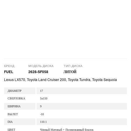
БРЕНД
МОДЕЛЬ ДИСКА
ТИП ДИСКА
FUEL
2628-SF058
ЛИТОЙ
Lexus LX570, Toyota Land Cruiser 200, Toyota Tundra, Toyota Sequoia
ДИАМЕТР
17
СВЕРЛОВКА
5x150
ШИРИНА
9
ВЫЛЕТ
-10
DIA
110.1
ЦВЕТ
Чёрный Матовый + Полированный Бедлок