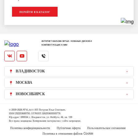
ПЕРЕЙТИ В КАТАЛОГ
ИНТЕРНЕТ-МАГАЗИН ЛИТЫХ / КОВАНЫХ ДИСКОВ И
КОМПЛЕКТУЮЩИХ К НИМ
ВЛАДИВОСТОК
МОСКВА
НОВОСИБИРСК
© 2009-2026 ATVL.su © ИП Петруня Илья Олегович,
ИНН 252203689700, ОГРНИП 326253600005776
Юр.адрес: 690034, г. Владивосток, ул. Нейбута, 4Б, кв. 139
Все права защищены. Копирование материалов с сайта запрещено.
Политика конфиденциальности
Публичная оферта
Пользовательское соглашение
Политика в отношении файлов Cookie