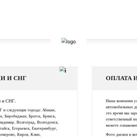
И И СНГ
ОПЛАТА 
и и СНГ.
Наша компания уж
автомобильных д
Г и следующие города: Абакан,
это время мы зар
ск, Биробиджан, Братск, Брянск,
ответственный п
ладимир, Волгоград, Волгодонск,
можете ознакомит
айск, Егорьевск, Екатеринбург,
Кемерово, Киров, Клин,
Фото дисков и к