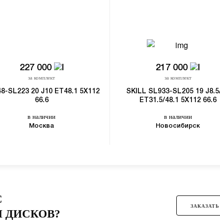
227 000
217 000
за комплект
за комплект
8-SL223 20 J10 ET48.1 5X112
SKILL SL933-SL205 19 J8.5
66.6
ET31.5/48.1 5X112 66.6
в наличии
в наличии
Москва
Новосибирск
С
ЗАКАЗАТЬ
 ДИСКОВ?