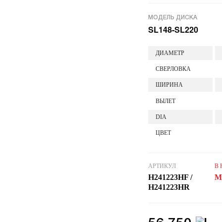
МОДЕЛЬ ДИСКА
SL148-SL220
ДИАМЕТР
СВЕРЛОВКА
ШИРИНА
ВЫЛЕТ
DIA
ЦВЕТ
АРТИКУЛ
В
H241223HF /
М
H241223HR