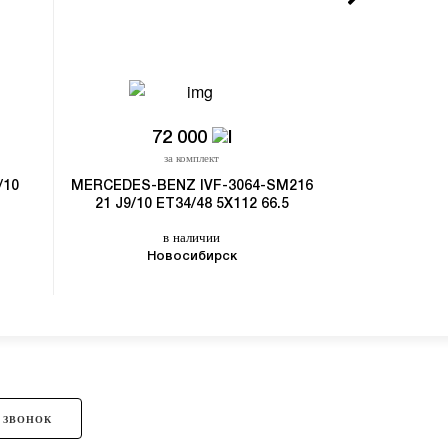
72 000
22
за комплект
з
/10
MERCEDES-BENZ IVF-3064-SM216
SKILL SL72
21 J9/10 ET34/48 5X112 66.5
ET34/48
в наличии
в
Новосибирск
 ЗВОНОК